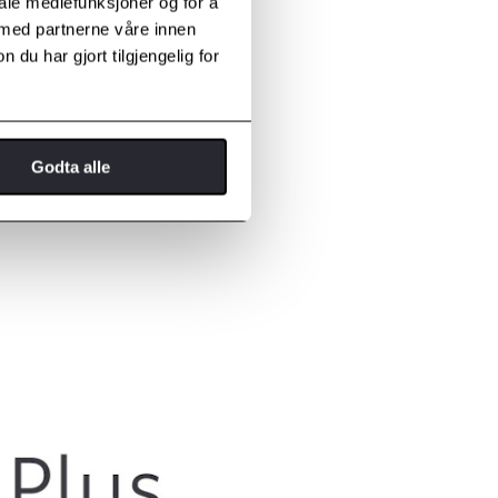
iale mediefunksjoner og for å
 med partnerne våre innen
u har gjort tilgjengelig for
Godta alle