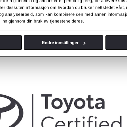
 for å gi innhold og annonser et personlig preg, for å levere sos
deler dessuten informasjon om hvordan du bruker nettstedet vårt,
og analysearbeid, som kan kombinere den med annen informasjon d
 inn gjennom din bruk av tjenestene deres.
Endre innstillinger