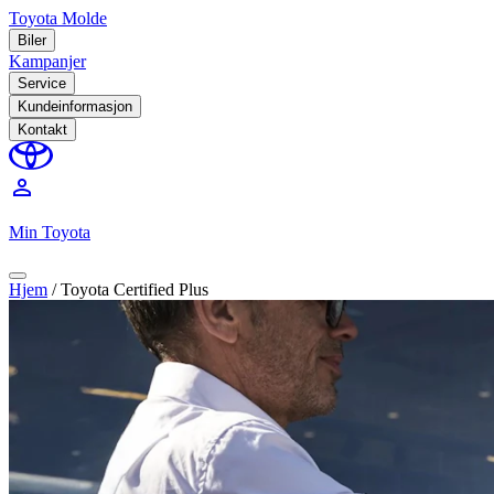
Toyota Molde
Biler
Kampanjer
Service
Kundeinformasjon
Kontakt
perm_identity
Min Toyota
Hjem
/
Toyota Certified Plus