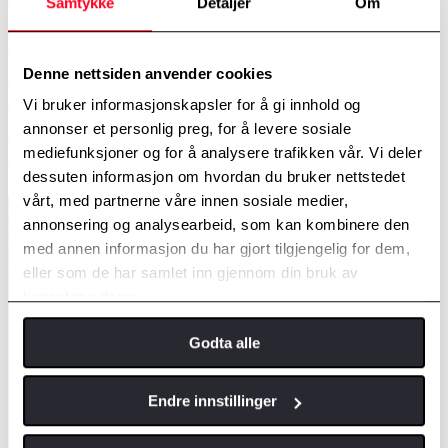
Samtykke
Detaljer
Om
benytter årlig orginalservice fra Toyota, da kan du oppnå inntil 10
års garanti. Toyota Helsesjekk er også inkludert ved hver eneste
service. Benytter du Toyota Originalservice får du automatisk nye
12 måneder med veihjelpsprogrammet Toyota Eurocare i inntil 15
Denne nettsiden anvender cookies
år. Hos oss benytter vi bare Toyota originaldeler og vi tar 100%
ansvar for bilens garantier.
Vi bruker informasjonskapsler for å gi innhold og
annonser et personlig preg, for å levere sosiale
Alt arbeid utføres av høyt kvalifiserte Toyota-mekanikere.
mediefunksjoner og for å analysere trafikken vår. Vi deler
Velkommen!
dessuten informasjon om hvordan du bruker nettstedet
vårt, med partnerne våre innen sosiale medier,
annonsering og analysearbeid, som kan kombinere den
med annen informasjon du har gjort tilgjengelig for dem,
eller som de har samlet inn gjennom din bruk av
tjenestene deres.
Godta alle
Endre innstillinger