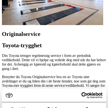
Originalservice
Toyota-trygghet
Din Toyota trenger regelmessig service i form av periodisk
vedlikehold. Dette vil vi hjelpe og veilede deg med når du har behov
for det. Avhengig av kjørestil og kjøreforhold skal dette gjøres en
gang i året.
Benytter du Toyota Originalservice hos en av Toyota sine
avdelinger er du og bilen din i de beste hender, noe som gir deg som
Toyota-eier trygghet frem til neste service/vedlikehold. Vi sørger for
at bilen din skal fungere som den skal - at programvaren i bilen din
er oppdatert gjennom Toyota Helsesjekk eller Toyota Hybrid
Helsesjekk, alt for at det skal bli enklere for deg som Toyota-kunde.
I tillegg har vi en serviceaktivert garanti, Toyota Relax, når du