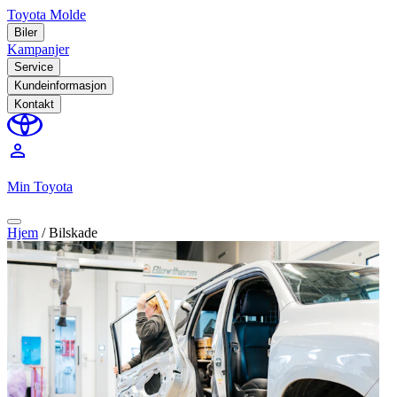
Toyota Molde
Biler
Kampanjer
Service
Kundeinformasjon
Kontakt
perm_identity
Min Toyota
Hjem
/
Bilskade