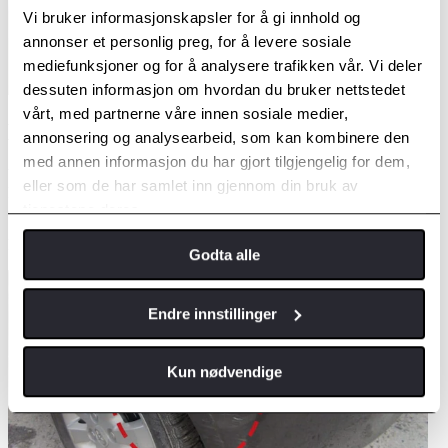
Vi bruker informasjonskapsler for å gi innhold og
annonser et personlig preg, for å levere sosiale
mediefunksjoner og for å analysere trafikken vår. Vi deler
dessuten informasjon om hvordan du bruker nettstedet
vårt, med partnerne våre innen sosiale medier,
LITEN
annonsering og analysearbeid, som kan kombinere den
med annen informasjon du har gjort tilgjengelig for dem,
Vi kan reparere mindre lakkskader på bilen, uten tidkrevende og
eller som de har samlet inn gjennom din bruk av
kostbare prosesser som kreves for å lakkere hele siden. Det er raskt,
tjenestene deres.
enkelt og rimelig.
Pris fra kr. 2 900,-
Godta alle
Endre innstillinger
Kun nødvendige