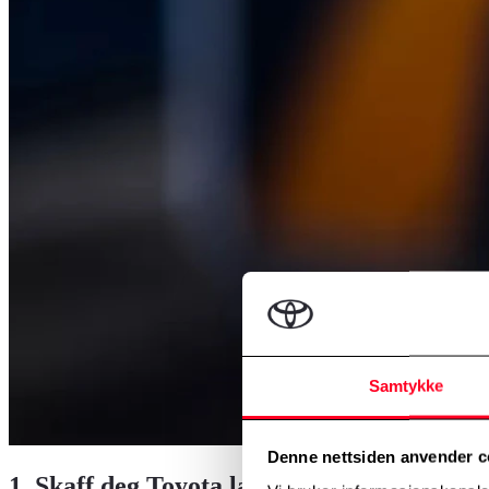
Samtykke
Denne nettsiden anvender c
1. Skaff deg Toyota ladekort/-app