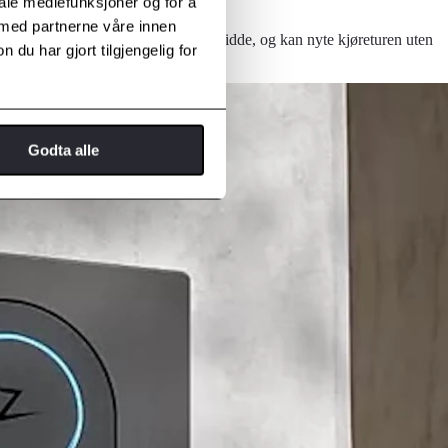
iale mediefunksjoner og for å
 med partnerne våre innen
re ord alltid en lader innen rekkevidde, og kan nyte kjøreturen uten
u har gjort tilgjengelig for
Godta alle