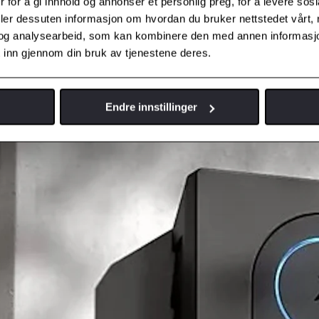
 for å gi innhold og annonser et personlig preg, for å levere sos
deler dessuten informasjon om hvordan du bruker nettstedet vårt,
punkter bare i Norge. Med Toyotas ladekort og/eller -app har du med and
og analysearbeid, som kan kombinere den med annen informasjon d
ra hver måned – uavhengig av ladeoperatør.
 inn gjennom din bruk av tjenestene deres.
Endre innstillinger