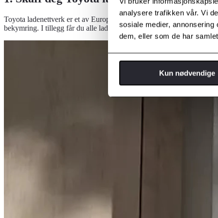
Vi bruker informasjonskapsler
analysere trafikken vår. Vi 
Toyota ladenettverk er et av Europas største med mer enn 18 000 lade
sosiale medier, annonsering 
bekymring. I tillegg får du alle ladeutgiftene dine samlet på én faktu
dem, eller som de har samlet
Kun nødvendige