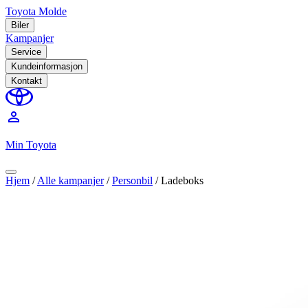
Toyota Molde
Biler
Kampanjer
Service
Kundeinformasjon
Kontakt
perm_identity
Min Toyota
Hjem
/
Alle kampanjer
/
Personbil
/
Ladeboks