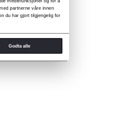
iale mediefunksjoner og for å
 med partnerne våre innen
u har gjort tilgjengelig for
Godta alle