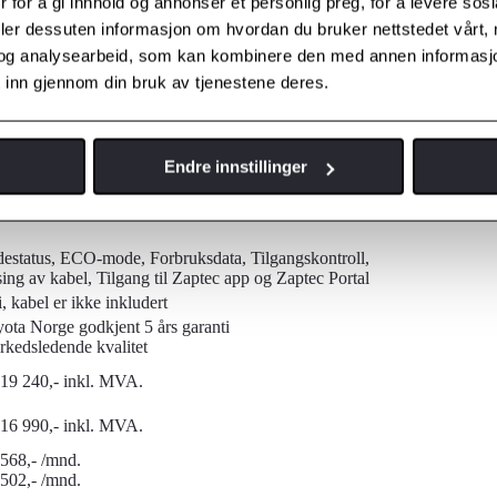
 for å gi innhold og annonser et personlig preg, for å levere sos
deler dessuten informasjon om hvordan du bruker nettstedet vårt,
og analysearbeid, som kan kombinere den med annen informasjon d
 inn gjennom din bruk av tjenestene deres.
ør 2012
tter 2012
Endre innstillinger
ptil 22 KW
V 3-fas / 230V 1-fas
estatus, ECO-mode, Forbruksdata, Tilgangskontroll,
ing av kabel, Tilgang til Zaptec app og Zaptec Portal
, kabel er ikke inkludert
ota Norge godkjent 5 års garanti
kedsledende kvalitet
19 240,- inkl. MVA.
16 990,- inkl. MVA.
568,- /mnd.
502,- /mnd.