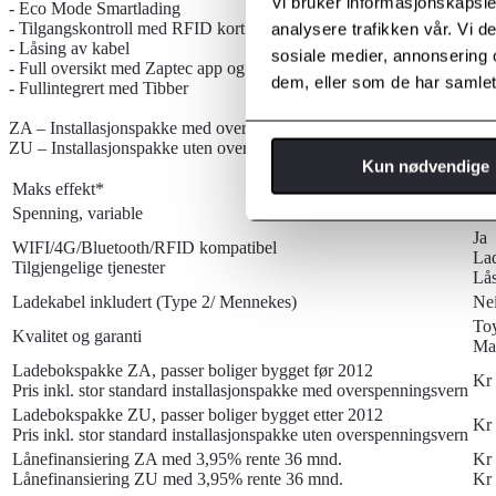
Vi bruker informasjonskapsler
- Eco Mode Smartlading
- Tilgangskontroll med RFID kort og/ eller app
analysere trafikken vår. Vi 
- Låsing av kabel
sosiale medier, annonsering 
- Full oversikt med Zaptec app og Zaptec Portal
dem, eller som de har samlet
- Fullintegrert med Tibber
ZA – Installasjonspakke med overspenningsvern, for boliger bygget f
ZU – Installasjonspakke uten overspenningsvern, for boliger bygget e
Kun nødvendige
Maks effekt*
Op
Spenning, variable
400
Ja
WIFI/4G/Bluetooth/RFID kompatibel
Lad
Tilgjengelige tjenester
Lås
Ladekabel inkludert (Type 2/ Mennekes)
Nei
Toy
Kvalitet og garanti
Mar
Ladebokspakke ZA, passer boliger bygget før 2012
Kr 
Pris inkl. stor standard installasjonspakke med overspenningsvern
Ladebokspakke ZU, passer boliger bygget etter 2012
Kr 
Pris inkl. stor standard installasjonspakke uten overspenningsvern
Lånefinansiering ZA med 3,95% rente 36 mnd.
Kr 
Lånefinansiering ZU med 3,95% rente 36 mnd.
Kr 