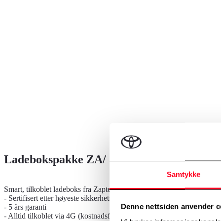
Ladebokspakke ZA/ ZU
Samtykke
Smart, tilkoblet ladeboks fra Zaptec uten kabel
- Sertifisert etter høyeste sikkerhetsstandard
Denne nettsiden anvender c
- 5 års garanti
- Alltid tilkoblet via 4G (kostnadsfritt) og/ eller WiFi