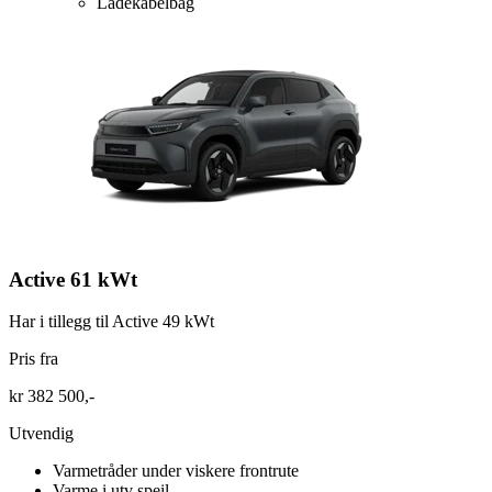
Ladekabelbag
Active 61 kWt
Har i tillegg til Active 49 kWt
Pris fra
kr 382 500,-
Utvendig
Varmetråder under viskere frontrute
Varme i utv speil