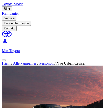
Toyota Molde
Biler
Kampanjer
Service
Kundeinformasjon
Kontakt
perm_identity
Min Toyota
Hjem
/
Alle kampanjer
/
Personbil
/
Nye Urban Cruiser