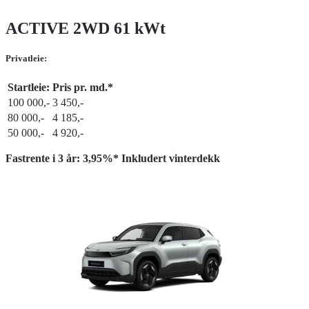
ACTIVE 2WD 61 kWt
Privatleie:
Startleie:
Pris pr. md.*
100 000,-
3 450,-
80 000,-
4 185,-
50 000,-
4 920,-
Fastrente i 3 år: 3,95%* Inkludert vinterdekk