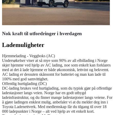
Nok kraft til utfordringer i hverdagen
Lademuligheter
Hjemmelading - Veggboks (AC)
Undersøkelser viser at så mye som 90% av all elbillading i Norge
skjer hjemme ved hjelp av AC lading, noe som enkelt kan forklares
med at det å lade hjemme er både økonomisk, lettvint og bekvemt.
AC lading er dessuten skånsomt for batteriet og man kan lade til
100% med god samvittighet.
Offentlig hurtiglading (DC)
DC-lading brukes ved hurtiglading, som du typisk gjør på offentlige
ladestasjoner langs veien. Norge har en godt utbygd
ladeinfrastruktur, og du finner mange ladestasjoner langs veiene. For
å gjøre ladingen enklest mulig, anbefaler vi at du melder deg inn i
Toyota Ladenettverk. Med medlemskap får du tilgang til over 18
000 ladepunkter i Norge – alt ved hjelp av ett enkelt kort.