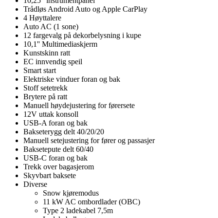
10,25" instrumentpanel
Trådløs Android Auto og Apple CarPlay
4 Høyttalere
Auto AC (1 sone)
12 fargevalg på dekorbelysning i kupe
10,1'' Multimediaskjerm
Kunstskinn ratt
EC innvendig speil
Smart start
Elektriske vinduer foran og bak
Stoff setetrekk
Brytere på ratt
Manuell høydejustering for førersete
12V uttak konsoll
USB-A foran og bak
Bakseterygg delt 40/20/20
Manuell setejustering for fører og passasjer
Baksetepute delt 60/40
USB-C foran og bak
Trekk over bagasjerom
Skyvbart baksete
Diverse
Snow kjøremodus
11 kW AC ombordlader (OBC)
Type 2 ladekabel 7,5m