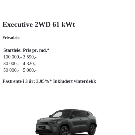
Executive 2WD 61 kWt
Privatleie:
Startleie:
Pris pr. md.*
100 000,-
3 590,-
80 000,-
4 320,-
50 000,-
5 060,-
Fastrente i 3 år: 3,95%* Inkludert vinterdekk