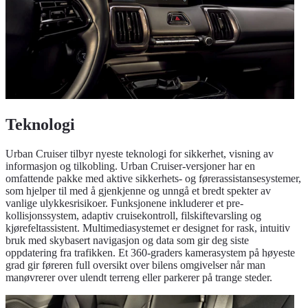
Teknologi
Urban Cruiser tilbyr nyeste teknologi for sikkerhet, visning av
informasjon og tilkobling. Urban Cruiser-versjoner har en
omfattende pakke med aktive sikkerhets- og førerassistansesystemer,
som hjelper til med å gjenkjenne og unngå et bredt spekter av
vanlige ulykkesrisikoer. Funksjonene inkluderer et pre-
kollisjonssystem, adaptiv cruisekontroll, filskiftevarsling og
kjørefeltassistent. Multimediasystemet er designet for rask, intuitiv
bruk med skybasert navigasjon og data som gir deg siste
oppdatering fra trafikken. Et 360-graders kamerasystem på høyeste
grad gir føreren full oversikt over bilens omgivelser når man
manøvrerer over ulendt terreng eller parkerer på trange steder.