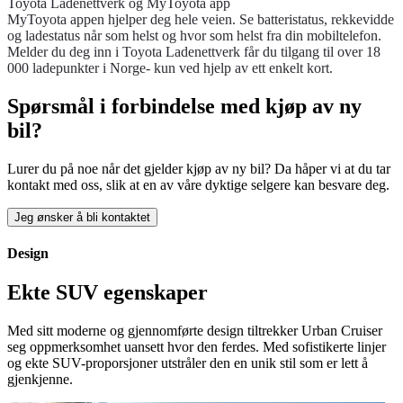
Toyota Ladenettverk og MyToyota app
MyToyota appen hjelper deg hele veien. Se batteristatus, rekkevidde
og ladestatus når som helst og hvor som helst fra din mobiltelefon.
Melder du deg inn i Toyota Ladenettverk får du tilgang til over 18
000 ladepunkter i Norge- kun ved hjelp av ett enkelt kort.
Spørsmål i forbindelse med kjøp av ny
bil?
Lurer du på noe når det gjelder kjøp av ny bil? Da håper vi at du tar
kontakt med oss, slik at en av våre dyktige selgere kan besvare deg.
Jeg ønsker å bli kontaktet
Design
Ekte SUV egenskaper
Med sitt moderne og gjennomførte design tiltrekker Urban Cruiser
seg oppmerksomhet uansett hvor den ferdes. Med sofistikerte linjer
og ekte SUV-proporsjoner utstråler den en unik stil som er lett å
gjenkjenne.