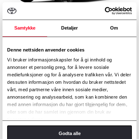
Arctic White
Samtykke
Detaljer
Om
Denne nettsiden anvender cookies
Vi bruker informasjonskapsler for å gi innhold og
annonser et personlig preg, for å levere sosiale
mediefunksjoner og for å analysere trafikken vår. Vi deler
dessuten informasjon om hvordan du bruker nettstedet
vårt, med partnerne våre innen sosiale medier,
annonsering og analysearbeid, som kan kombinere den
med annen informasjon du har gjort tilgjengelig for dem,
eller som de har samlet inn gjennom din bruk av
tjenestene deres.
Splendid Silver
Godta alle