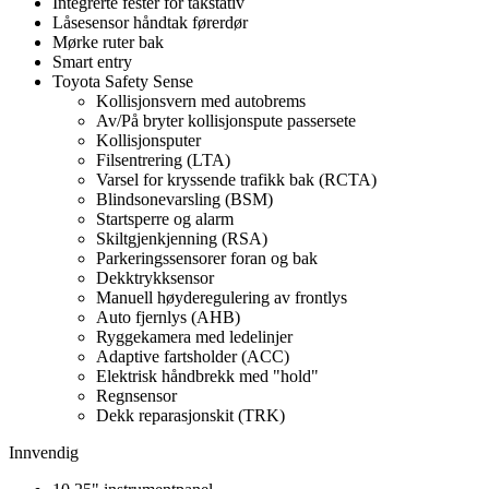
Integrerte fester for takstativ
Låsesensor håndtak førerdør
Mørke ruter bak
Smart entry
Toyota Safety Sense
Kollisjonsvern med autobrems
Av/På bryter kollisjonspute passersete
Kollisjonsputer
Filsentrering (LTA)
Varsel for kryssende trafikk bak (RCTA)
Blindsonevarsling (BSM)
Startsperre og alarm
Skiltgjenkjenning (RSA)
Parkeringssensorer foran og bak
Dekktrykksensor
Manuell høyderegulering av frontlys
Auto fjernlys (AHB)
Ryggekamera med ledelinjer
Adaptive fartsholder (ACC)
Elektrisk håndbrekk med "hold"
Regnsensor
Dekk reparasjonskit (TRK)
Innvendig