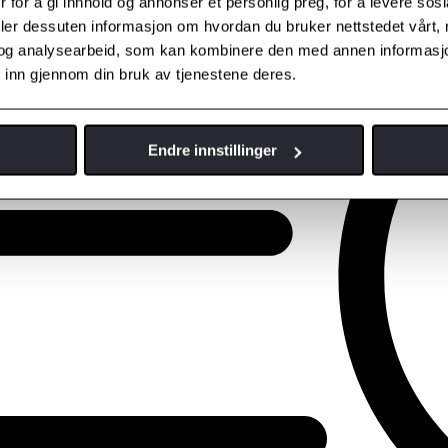
 for å gi innhold og annonser et personlig preg, for å levere sos
deler dessuten informasjon om hvordan du bruker nettstedet vårt,
og analysearbeid, som kan kombinere den med annen informasjon d
 inn gjennom din bruk av tjenestene deres.
Endre innstillinger