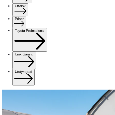
Utforsk
Priser
Toyota Professional
Unik Garanti
Utstyrsgrad