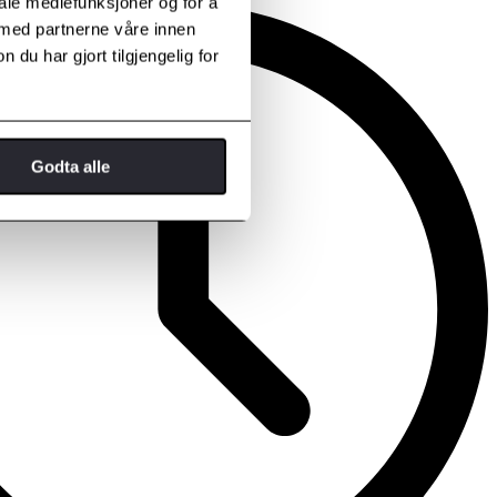
iale mediefunksjoner og for å
 med partnerne våre innen
u har gjort tilgjengelig for
Godta alle