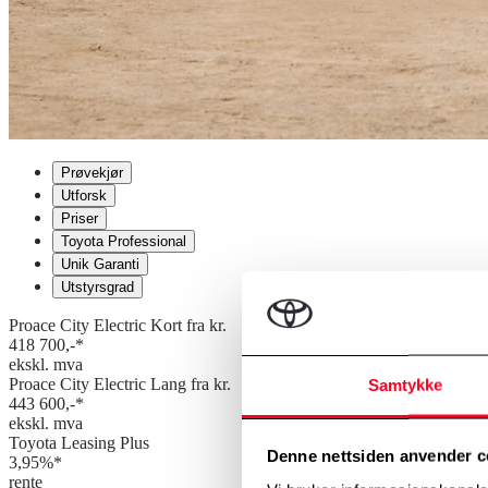
Prøvekjør
Utforsk
Priser
Toyota Professional
Unik Garanti
Utstyrsgrad
Proace City Electric Kort fra kr.
418 700,-*
ekskl. mva
Proace City Electric Lang fra kr.
Samtykke
443 600,-*
ekskl. mva
Toyota Leasing Plus
Denne nettsiden anvender c
3,95%*
rente