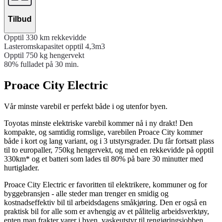
Tilbud
Opptil 330 km rekkevidde
Lasteromskapasitet opptil 4,3m3
Opptil 750 kg hengervekt
80% fulladet på 30 min.
Proace City Electric
Vår minste varebil er perfekt både i og utenfor byen.
Toyotas minste elektriske varebil kommer nå i ny drakt! Den
kompakte, og samtidig romslige, varebilen Proace City kommer
både i kort og lang variant, og i 3 utstyrsgrader. Du får fortsatt plass
til to europaller, 750kg hengervekt, og med en rekkevidde på opptil
330km* og et batteri som lades til 80% på bare 30 minutter med
hurtiglader.
Proace City Electric er favoritten til elektrikere, kommuner og for
byggebransjen - alle steder man trenger en smidig og
kostnadseffektiv bil til arbeidsdagens småkjøring. Den er også en
praktisk bil for alle som er avhengig av et pålitelig arbeidsverktøy,
enten man frakter varer i byen, vaskeutstyr til rengjøringsjobben,