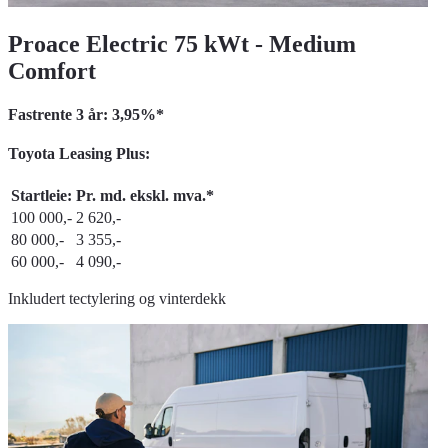
Proace Electric 75 kWt - Medium
Comfort
Fastrente 3 år: 3,95%*
Toyota Leasing Plus:
Startleie:
Pr. md. ekskl. mva.*
100 000,-
2 620,-
80 000,-
3 355,-
60 000,-
4 090,-
Inkludert tectylering og vinterdekk