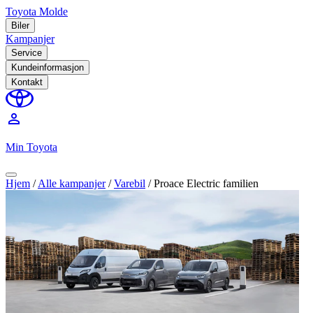
Toyota Molde
Biler
Kampanjer
Service
Kundeinformasjon
Kontakt
perm_identity
Min Toyota
Hjem
/
Alle kampanjer
/
Varebil
/
Proace Electric familien