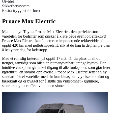
Utvidet
Sikkerhetssystem
Ekstra trygghet for fører
Proace Max Electric
Møt den nye Toyota Proace Max Electric - den perfekte store
varebilen for bedrifter som ønsker å kjøre både grønt og effektivt!
Proace Max Electric kombinerer en imponerende rekkevidde på
opptil 420 km med nullutslippsdrift, slik at du kan ta deg lengre uten
å bekymre deg for ladestopp.
Med et romslig lasterom på opptil 17 m3, får du plass til alt du
trenger, samtidig som bilen er lettmanøvrebar i trange byrom. Den
intuitive cockpiten gir enkel tilgang til alle funksjoner, som gjør hver
kjøretur til en sømløs opplevelse. Proace Max Electric setter en ny
standard for el-varebiler med sin kombinasjon av ytelse, komfort og
bærekraft og er bygget for å støtte din virksomhet - grønnere,
smartere og mer effektiv en noen sinne.