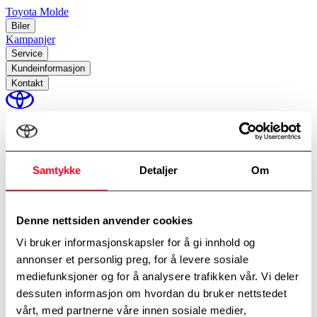
Toyota Molde
Biler
Kampanjer
Service
Kundeinformasjon
Kontakt
perm_identity
Min Toyota
Samtykke
Detaljer
Om
Prøv en Toyota
Denne nettsiden anvender cookies
Velg modell, avdeling og tidspunkt.
Vi bruker informasjonskapsler for å gi innhold og
Modell
*
Proace Electric
annonser et personlig preg, for å levere sosiale
mediefunksjoner og for å analysere trafikken vår. Vi deler
dessuten informasjon om hvordan du bruker nettstedet
vårt, med partnerne våre innen sosiale medier,